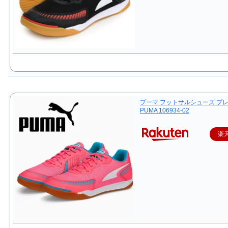
プーマ フットサルシューズ プレ
PUMA 106934-02
楽