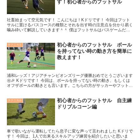
す！初心者からのフットサル
社畜始まって空元気です！ こんにちは！Kドリです！ 今回はフット
サルに置けるパスコースの種類とそれを出す時の注意点を分かり易く
噛み砕いて解説していきます＾＾ 僕はフットサルはパスゲームだと
思ってて、ドリブルが無くてもいいとかではないのですが...
初心者からのフットサル ボール
テクニカル
を持ってない時の動き方を簡単に
教えます！
浦和レッズ！アジアチャンピオンズリーグ優勝おめでとうございます
㊗️🎉 Kドリです！ 今回は、ボールを持ってない時の動き、もしくは
オフザボールの動きとも言います。こちらの方がサッカーやフットサ
ルで良く使われているので、今回の記事ではオフザボ...
初心者からのフットサル 自主練
テクニカル
ドリブルコーン編
車で歌いながら運転してたら息子に変な声って言われました Kドリで
す！ 今回は、1人で出来るスキルアップ練習を紹介したいと思いま