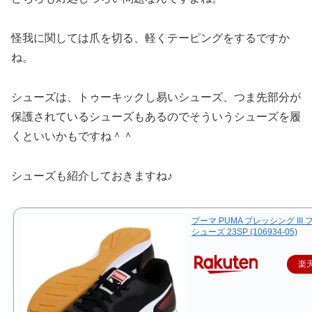
怪我に関しては爪を切る、軽くテーピングをするですか
ね。
シューズは、トゥーキックし易いシューズ、つま先部分が
保護されているシューズもあるのでそういうシューズを履
くといいかもですね＾＾
シューズも紹介しておきますね♪
プーマ PUMA プレッシング III
シューズ 23SP (106934-05)
楽