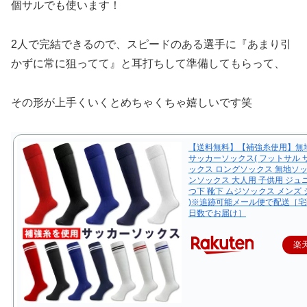
個サルでも使います！
2人で完結できるので、スピードのある選手に『あまり引
かずに常に狙ってて』と耳打ちして準備してもらって、
その形が上手くいくとめちゃくちゃ嬉しいです笑
【送料無料】【補強糸使用】無地
サッカーソックス( フットサル 
ックス ロングソックス 無地ソッ
ンソックス 大人用 子供用 ジュニ
つ下 靴下 ムジソックス メンズ
)※追跡可能メール便で配送［
日数でお届け］
楽