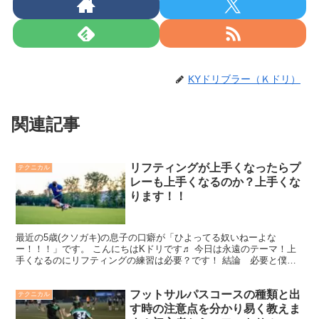
KYドリブラー（Ｋドリ）
関連記事
リフティングが上手くなったらプ
テクニカル
レーも上手くなるのか？上手くな
ります！！
最近の5歳(クソガキ)の息子の口癖が「ひよってる奴いねーよな
ー！！！」です。 こんにちはKドリです♬ 今日は永遠のテーマ！上
手くなるのにリフティングの練習は必要？です！ 結論 必要と僕は
思います！ その理由を体験から3つをお伝えしますね リ...
フットサルパスコースの種類と出
テクニカル
す時の注意点を分かり易く教えま