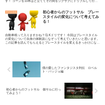
す！ コーンを10本ほど立ててその間をジグザグにドリブルして行く
という基本的な練習なのですが、僕が意識していたポイ...
初心者からのフットサル プレー
テクニカル
スタイルの変化について考えてみ
る！
自動車税って入りますかね？🤔 Kドリです！ 今回はプレースタイル
の変化について自身の体験談になぞって考えていきたいと思います。
この記事を読んでもらえるとプレースタイルを変えるきっかけになる
かもしれないので、 現在のプレースタイルに行き詰ま...
僕の愛したファンタジスタ列伝 ロベル
ト・バッジョ編
初心者からのフットサル 個サルに行っ
てみよう！