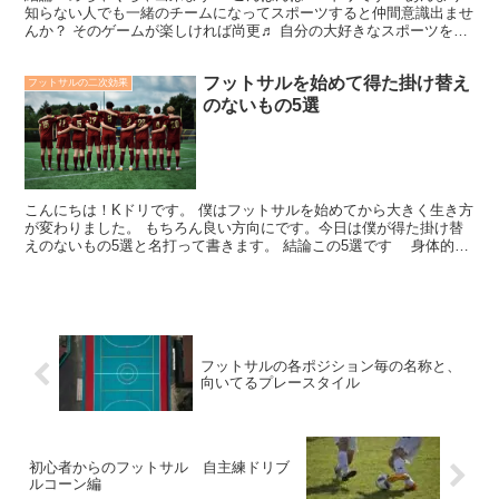
知らない人でも一緒のチームになってスポーツすると仲間意識出ませ
んか？ そのゲームが楽しければ尚更♬ 自分の大好きなスポーツをや
ってるだけでも、もう友達になりたいですから😊笑 し...
フットサルを始めて得た掛け替え
フットサルの二次効果
のないもの5選
こんにちは！Kドリです。 僕はフットサルを始めてから大きく生き方
が変わりました。 もちろん良い方向にです。今日は僕が得た掛け替
えのないもの5選と名打って書きます。 結論この5選です 身体的な
健康 僕がフットサルを始めたのは22歳の時でした...
フットサルの各ポジション毎の名称と、
向いてるプレースタイル
初心者からのフットサル 自主練ドリブ
ルコーン編