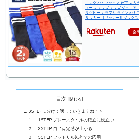
キング ハイソックス 靴下 大人 
ィース キッズ キッズ ジュニア
ラグビー カラフル ライン入り 
サッカー用 サッカー用ソックス 
楽
目次
3STEPに分けて話していきますね＾＾
1STEP プレースタイルの確立に役立つ
2STEP 自己肯定感が上がる
3STEP フットサル以外での応用