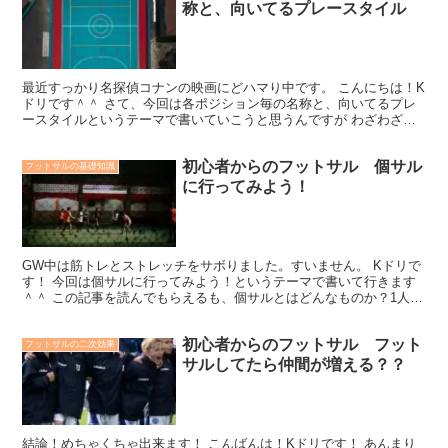
称と、向いてるプレースタイル
最近すっかり名探偵コナンの映画にどハマり中です。 こんにちは！K
ドリです＾＾ さて、今回は各ポジション毎の名称と、向いてるプレ
ースタイルというテーマで書いていこうと思うんですが わざわざ名
称？と思うかもですが始めたばかりの頃は え？なにそれ...
初心者からのフットサル 個サル
フットサルの基礎知識
に行ってみよう！
GW中は筋トレとストレッチをサボりました。すいません。 Kドリで
す！ 今回は個サルに行ってみよう！というテーマで書いて行きます
＾＾ この記事を読んでもらえるも、個サルとはどんなものか？1人で
も行っていいの？料金は？レベルは？そんな不安を取り...
初心者からのフットサル フット
フットサルの二次効果
サルしてたら仲間が増える？？
結論！めちゃくちゃ出来ます！ こんばんは！Kドリです！ あんまり