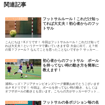
関連記事
フットサルルール！これだけ知っ
フットサルの基礎知識
てれば大丈夫！初心者からのフッ
トサル
こんにちは！Kドリです！ 今回はフットサルルール！これだけ知って
れば大丈夫！というテーマで書いていきます😊 大会に出て、え？何
の笛？ファール？ なんてことを思ったことないですか？ サッカーを
やっててもフットサルの大会に出るとこういうことは多...
初心者からのフットサル ボール
テクニカル
を持ってない時の動き方を簡単に
教えます！
浦和レッズ！アジアチャンピオンズリーグ優勝おめでとうございます
㊗️🎉 Kドリです！ 今回は、ボールを持ってない時の動き、もしくは
オフザボールの動きとも言います。こちらの方がサッカーやフットサ
ルで良く使われているので、今回の記事ではオフザボ...
フットサルの各ポジション毎の名
フットサルの基礎知識