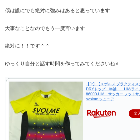
僕は誰にでも絶対に強みはあると思っています
大事なことなのでもう一度言います
絶対に！！です＾＾
ゆっくり自分と話す時間を作ってみてくださいね♬
【Jr】【スボルメ プラクティ
DRYトップ 半袖 LIM/ライム
86000-LIM サッカー フット
svolme ジュニア
楽