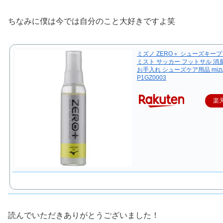
ちなみに僕は今では自分のこと大好きですよ笑
ミズノ ZERO＋ シューズキー
ミスト サッカー フットサル 消
お手入れ シューズケア用品 mizu
P1GZ0003
楽
読んでいただきありがとうございました！